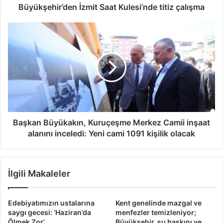
Büyükşehir’den İzmit Saat Kulesi’nde titiz çalışma
Başkan
Büyükakın,
Kuruçeşme
Merkez
Camii
inşaat
alanını
inceledi:
Yeni
cami
Başkan Büyükakın, Kuruçeşme Merkez Camii inşaat
1091
alanını inceledi: Yeni cami 1091 kişilik olacak
kişilik
olacak
İlgili Makaleler
Edebiyatımızın ustalarına
Kent genelinde mazgal ve
saygı gecesi: ‘Haziran’da
menfezler temizleniyor;
Ölmek Zor’
Büyükşehir, su baskını ve