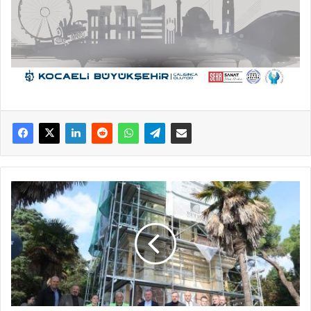
Büyükşehir’den
İzmit
Saat
Kulesi’nde
titiz
çalışma