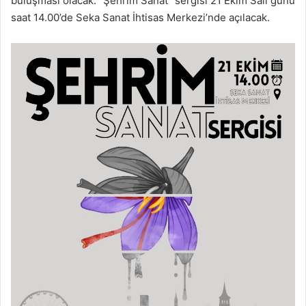
buluşması olacak. “Şehrim Sanat” sergisi 21 Ekim Salı günü
saat 14.00’de Seka Sanat İhtisas Merkezi’nde açılacak.