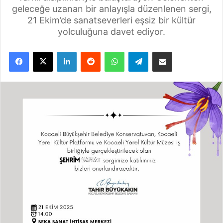
geleceğe uzanan bir anlayışla düzenlenen sergi,
21 Ekim’de sanatseverleri eşsiz bir kültür
yolculuğuna davet ediyor.
Facebook
X
LinkedIn
Reddit
WhatsApp
Telegram
E-Posta ile paylaş